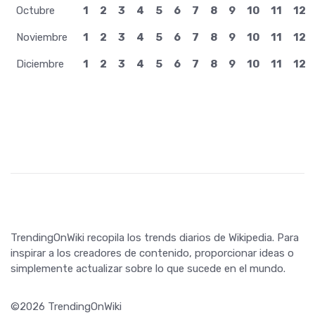
Octubre
1
2
3
4
5
6
7
8
9
10
11
12
Noviembre
1
2
3
4
5
6
7
8
9
10
11
12
Diciembre
1
2
3
4
5
6
7
8
9
10
11
12
TrendingOnWiki recopila los trends diarios de Wikipedia. Para
inspirar a los creadores de contenido, proporcionar ideas o
simplemente actualizar sobre lo que sucede en el mundo.
©2026 TrendingOnWiki