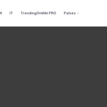
N
IT
TrendingOnWiki PRO
Países