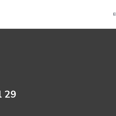
E
l 29