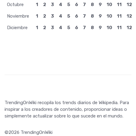
Octubre
1
2
3
4
5
6
7
8
9
10
11
12
Noviembre
1
2
3
4
5
6
7
8
9
10
11
12
Diciembre
1
2
3
4
5
6
7
8
9
10
11
12
TrendingOnWiki recopila los trends diarios de Wikipedia. Para
inspirar a los creadores de contenido, proporcionar ideas o
simplemente actualizar sobre lo que sucede en el mundo.
©2026 TrendingOnWiki