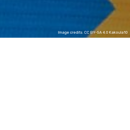
Image credits: CC BY-SA 4.0 Kakoula10
Elmer
NL
new
Demi Vollering
NL
+ 80%