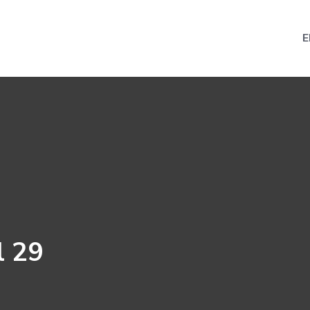
E
l 29