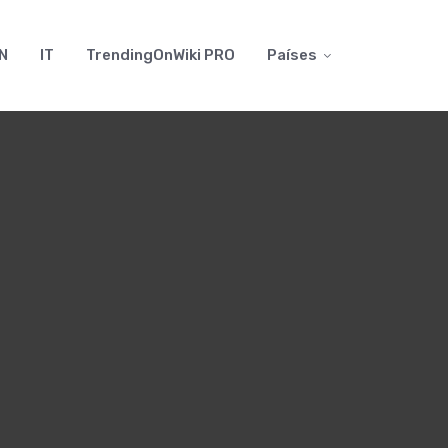
N
IT
TrendingOnWiki PRO
Países