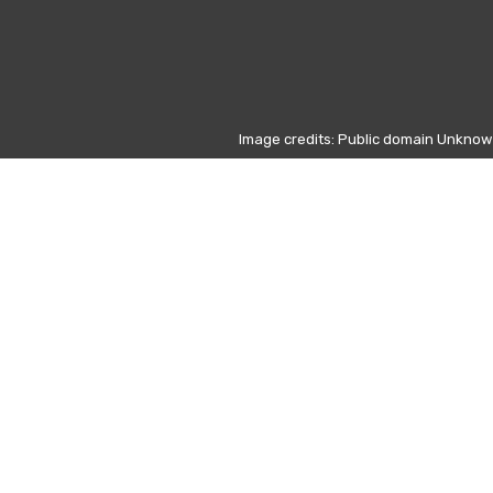
Image credits: Public domain Unkno
c (1809–1849)