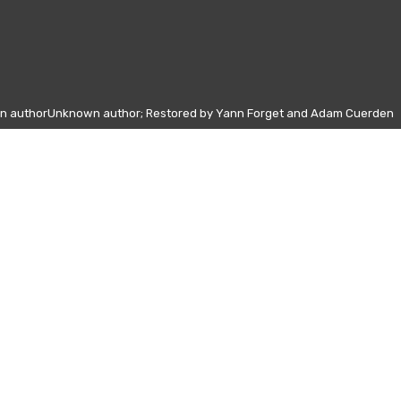
wn authorUnknown author; Restored by Yann Forget and Adam Cuerden
Altri giorni