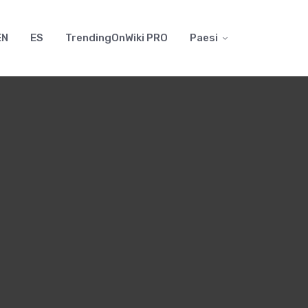
EN
ES
TrendingOnWiki PRO
Paesi