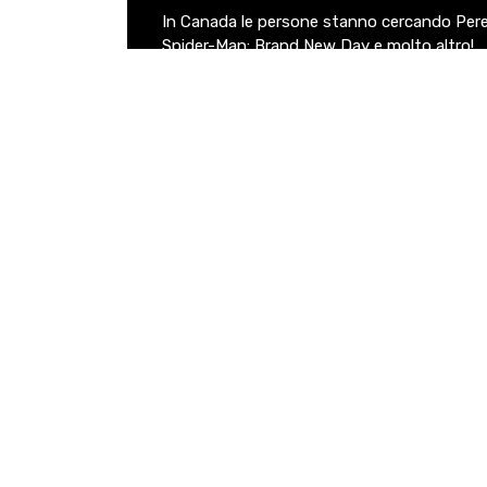
In Canada le persone stanno cercando Pere
Spider-Man: Brand New Day e molto altro!
Oggi in evidenza