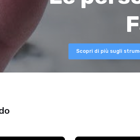
F
Scopri di più sugli str
ndo