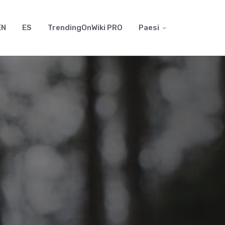
EN
ES
TrendingOnWiki PRO
Paesi