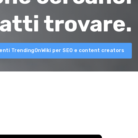
atti trovare.
umenti TrendingOnWiki per SEO e content creators