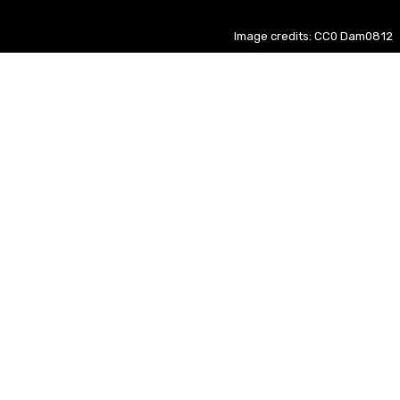
Image credits: CC0 Dam0812
The Odyssey
ES
+ 3%
José Antonio Reyes
ES
new
Franco Baresi
ES
new