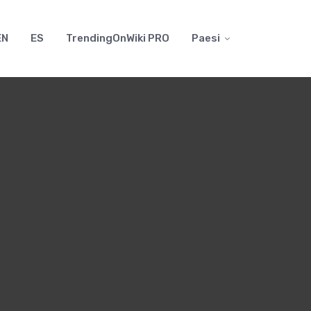
EN
ES
TrendingOnWiki PRO
Paesi