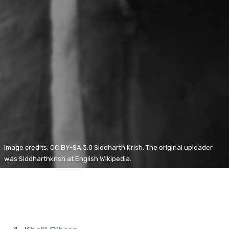
Image credits: CC BY-SA 3.0 Siddharth Krish. The original uploader
was Siddharthkrish at English Wikipedia.