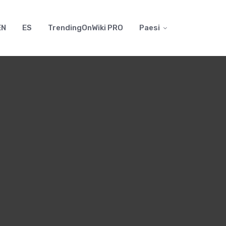
EN
ES
TrendingOnWiki PRO
Paesi