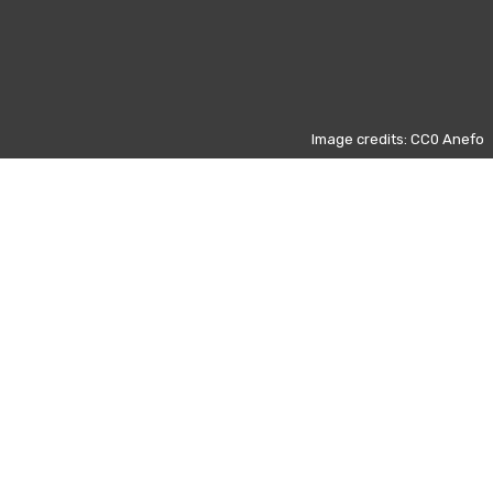
Image credits: CC0 Anefo
Altri giorni