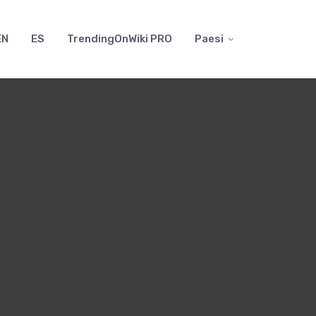
EN
ES
TrendingOnWiki PRO
Paesi