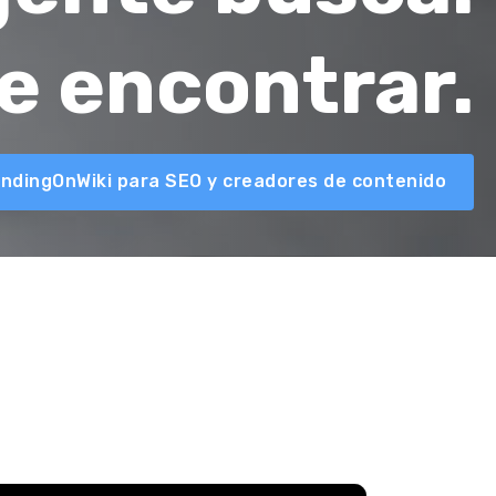
e encontrar.
ndingOnWiki para SEO y creadores de contenido