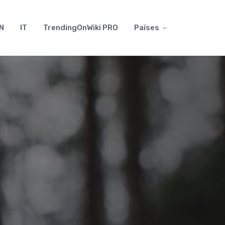
N
IT
TrendingOnWiki PRO
Países