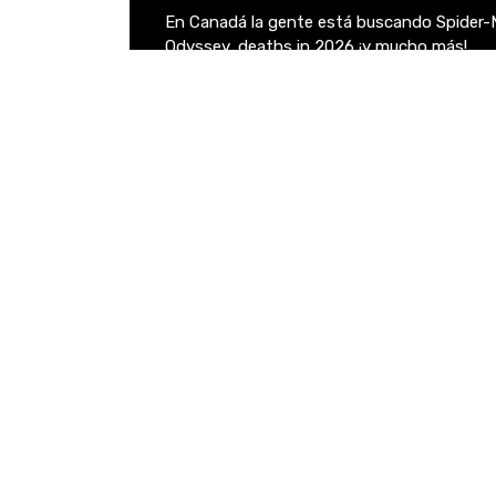
En Canadá la gente está buscando Spider-
Odyssey, deaths in 2026 ¡y mucho más!
Destacados de hoy