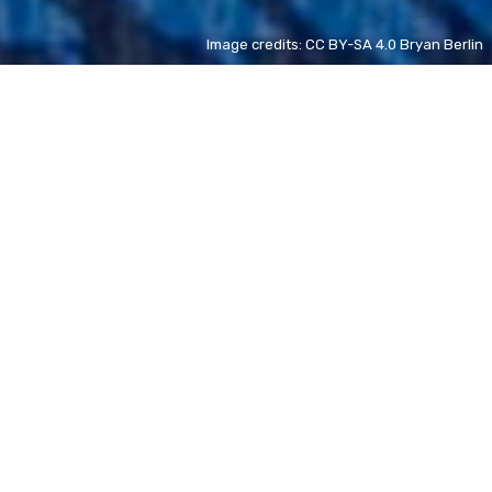
Image credits: CC BY-SA 4.0 Bryan Berlin
Germaine de Staël
FR
new
Vincent Kompany
FR
new
Chantal Nobel
FR
- 185%