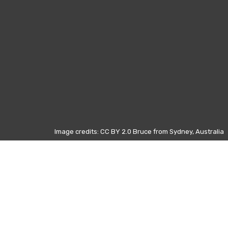
Image credits: CC BY 2.0 Bruce from Sydney, Australia
Estos datos se refieren a las
páginas de Wikipedia más