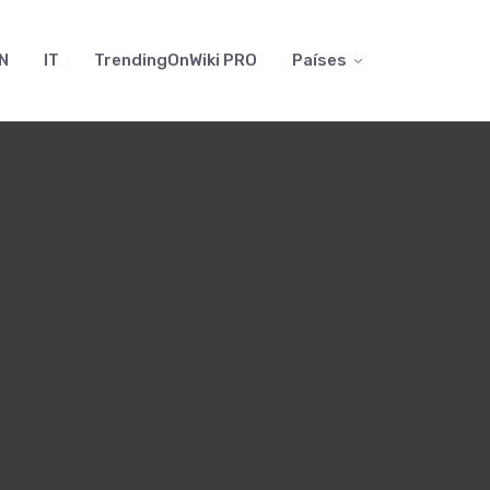
N
IT
TrendingOnWiki PRO
Países