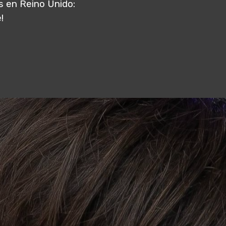
s en Reino Unido:
!